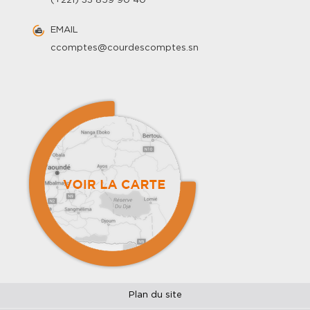
(+221) 33 859 90 40
EMAIL
ccomptes@courdescomptes.sn
Plan du site